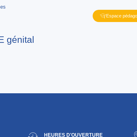
Espace pédago
génital
HEURES D’OUVERTURE