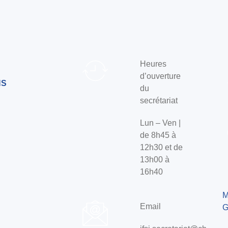
Heures
d’ouverture
NS
du
secrétariat
Lun – Ven |
de 8h45 à
12h30 et de
13h00 à
16h40
M
Email
G