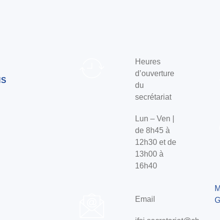
Heures
d’ouverture
NS
du
secrétariat
Lun – Ven |
de 8h45 à
12h30 et de
13h00 à
16h40
M
Email
G